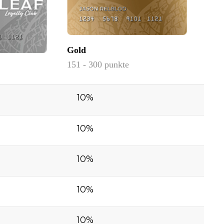
Gold
Rub
151 - 300 punkte
301 
10%
10%
10%
10%
10%