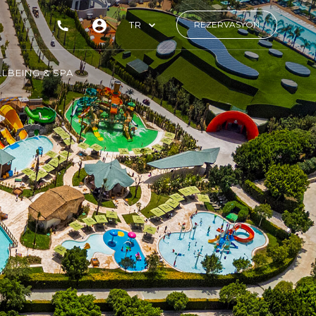
TR
REZERVASYON
LBEING & SPA