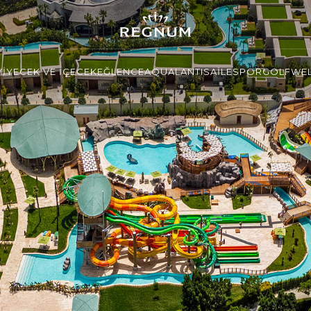
YİYECEK VE İÇECEK
EĞLENCE
AQUALANTIS
AİLE
SPOR
GOLF
WEL