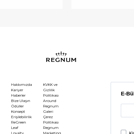
Hakkımızda
KVKK ve
Kariyer
Gizlilik
E-Bül
Haberler
Politikası
Bize Ulaşın
Around
Ödüller
Regnum
Konsept
Galeri
Erişilebilirlik
Çerez
ReGreen
Politikası
Leaf
Regnum
Ki
Loyalty
Marketing