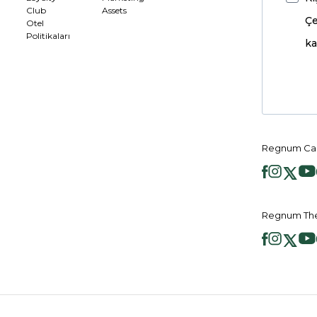
Club
Assets
Çe
Otel
Politikaları
ka
Regnum Car
Regnum The