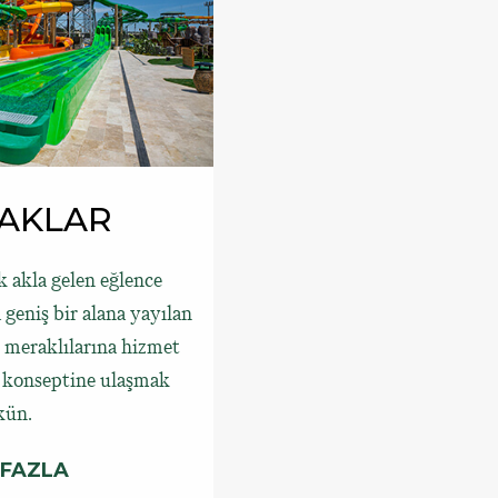
RAKLAR
k akla gelen eğlence
eniş bir alana yayılan
e meraklılarına hizmet
 konseptine ulaşmak
ün.
 FAZLA