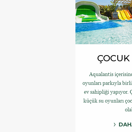
ÇOCUK
Aqualantis içerisi
oyunları parkıyla birl
ev sahipliği yapıyor. 
küçük su oyunları çocu
olab
DAH