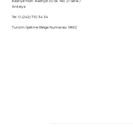
Kadriye Mah. Kadriye 30 sk. No: 21 Serik /
Antalya
Tel: 0 (242) 710 34 34
Turizm İşletme Belge Numarası: 9892