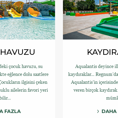
 HAVUZU
KAYDI
ndeki çocuk havuzu, su
Aqualantis deyince il
ikte eğlence dolu saatlere
kaydıraklar… Regnum'da g
Çocukların ilgisini çeken
Aqualantis'in içerisind
klu ailelerin favori yeri
veren birçok kaydırak
ilir...
mümk
A FAZLA
DAHA