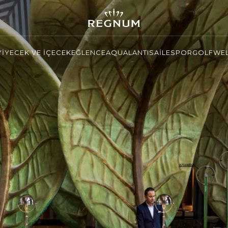
YİYECEK VE İÇECEK
EĞLENCE
AQUALANTIS
AİLE
SPOR
GOLF
WEL