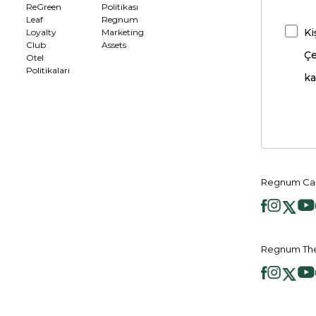
ReGreen
Politikası
Leaf
Regnum
Ki
Loyalty
Marketing
Club
Assets
Çe
Otel
Politikaları
ka
Regnum Car
Regnum The