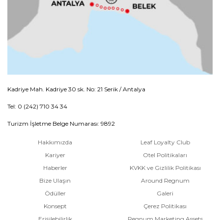
Kadriye Mah. Kadriye 30 sk. No: 21 Serik / Antalya
Tel: 0 (242) 710 34 34
Turizm İşletme Belge Numarası: 9892
Hakkımızda
Leaf Loyalty Club
Kariyer
Otel Politikaları
Haberler
KVKK ve Gizlilik Politikası
Bize Ulaşın
Around Regnum
Ödüller
Galeri
Konsept
Çerez Politikası
Erişilebilirlik
Regnum Marketing Assets