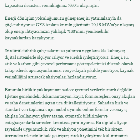
kapasitesi ile sistem verimliliğimiz %60’a ulaşmıştır.
Enerji dönüşüm yolculuğumuzu güneş enerjisi yatırımlarıyla da
güçlendiriyoruz: GES toplam kurulu gücümüz 20,13 MWm’ye ulaşmış
olup enerji ihtiyacımızın yaklaşık %80’inini yenilenebilir
kaynaklardan karşılıyoruz.
Sürdürülebilirlik çalışmalarımızı yalnızca uygulamakla kalmıyor;
dijital sistemlerle ölçüyor, izliyor ve sürekli iyileştiriyoruz. Enerji, su,
atık ve karbon gibi çevresel performans göstergelerimizi düzenli olarak
takip ederek operasyonlarımızı veriye dayalı şekilde yönetiyor, kaynak
verimliliğini artıracak aksiyonları hızlandırıyoruz.
Bununla birlikte yaklaşımımız sadece çevresel verilerle sınırlı değildir.
İşletme genelindeki dokümantasyon, kayıt, form süreçleri, onay akışları
ve saha denetimlerini uçtan uca dijitalleştiriyoruz. Sahadan hızlı ve
standart veri toplamak için mobil uyumlu online formlar ve onay iş
akışları kullanıyor; görev atama, otomatik bildirimler ve
entegrasyonlarla süreçleri kesintisiz yürütüyoruz. Bu dijital altyapı
sayesinde uygunsuzluk, risk ve aksiyon yönetimini tek bir sistem
üzerinden izlenebilir hale getiriyor; sürekli iyileştirme kültürümüzü