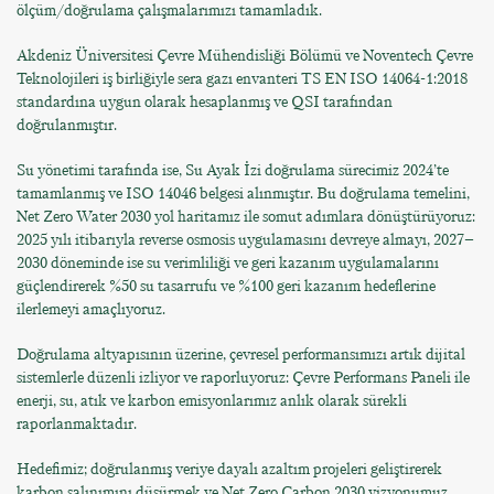
ölçüm/doğrulama çalışmalarımızı tamamladık.
Akdeniz Üniversitesi Çevre Mühendisliği Bölümü ve Noventech Çevre
Teknolojileri iş birliğiyle sera gazı envanteri TS EN ISO 14064-1:2018
standardına uygun olarak hesaplanmış ve QSI tarafından
doğrulanmıştır.
Su yönetimi tarafında ise, Su Ayak İzi doğrulama sürecimiz 2024’te
tamamlanmış ve ISO 14046 belgesi alınmıştır. Bu doğrulama temelini,
Net Zero Water 2030 yol haritamız ile somut adımlara dönüştürüyoruz:
2025 yılı itibarıyla reverse osmosis uygulamasını devreye almayı, 2027–
2030 döneminde ise su verimliliği ve geri kazanım uygulamalarını
güçlendirerek %50 su tasarrufu ve %100 geri kazanım hedeflerine
ilerlemeyi amaçlıyoruz.
Doğrulama altyapısının üzerine, çevresel performansımızı artık dijital
sistemlerle düzenli izliyor ve raporluyoruz: Çevre Performans Paneli ile
enerji, su, atık ve karbon emisyonlarımız anlık olarak sürekli
raporlanmaktadır.
Hedefimiz; doğrulanmış veriye dayalı azaltım projeleri geliştirerek
karbon salınımını düşürmek ve Net Zero Carbon 2030 vizyonumuz