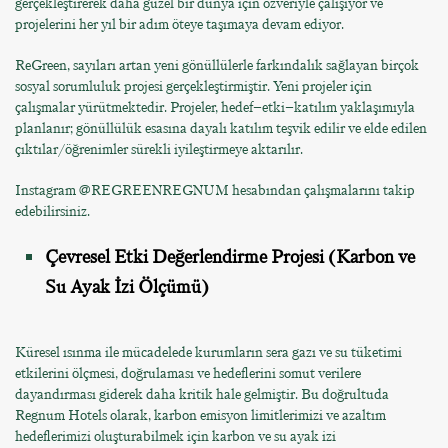
gerçekleştirerek daha güzel bir dünya için özveriyle çalışıyor ve
projelerini her yıl bir adım öteye taşımaya devam ediyor.
ReGreen, sayıları artan yeni gönüllülerle farkındalık sağlayan birçok
sosyal sorumluluk projesi gerçekleştirmiştir. Yeni projeler için
çalışmalar yürütmektedir. Projeler, hedef–etki–katılım yaklaşımıyla
planlanır; gönüllülük esasına dayalı katılım teşvik edilir ve elde edilen
çıktılar/öğrenimler sürekli iyileştirmeye aktarılır.
Instagram @REGREENREGNUM hesabından çalışmalarını takip
edebilirsiniz.
Çevresel Etki Değerlendirme Projesi (Karbon ve
Su Ayak İzi Ölçümü)
Küresel ısınma ile mücadelede kurumların sera gazı ve su tüketimi
etkilerini ölçmesi, doğrulaması ve hedeflerini somut verilere
dayandırması giderek daha kritik hale gelmiştir. Bu doğrultuda
Regnum Hotels olarak, karbon emisyon limitlerimizi ve azaltım
hedeflerimizi oluşturabilmek için karbon ve su ayak izi