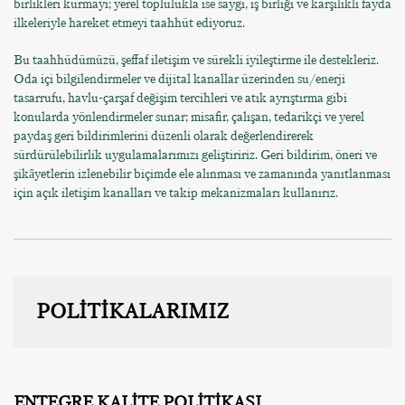
birlikleri kurmayı; yerel toplulukla ise saygı, iş birliği ve karşılıklı fayda
ilkeleriyle hareket etmeyi taahhüt ediyoruz.
Bu taahhüdümüzü, şeffaf iletişim ve sürekli iyileştirme ile destekleriz.
Oda içi bilgilendirmeler ve dijital kanallar üzerinden su/enerji
tasarrufu, havlu-çarşaf değişim tercihleri ve atık ayrıştırma gibi
konularda yönlendirmeler sunar; misafir, çalışan, tedarikçi ve yerel
paydaş geri bildirimlerini düzenli olarak değerlendirerek
sürdürülebilirlik uygulamalarımızı geliştiririz. Geri bildirim, öneri ve
şikâyetlerin izlenebilir biçimde ele alınması ve zamanında yanıtlanması
için açık iletişim kanalları ve takip mekanizmaları kullanırız.
POLİTİKALARIMIZ
ENTEGRE KALİTE POLİTİKASI