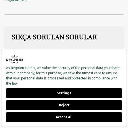
SIKÇA SORULAN SORULAR
OTELİNİZİN SÜRDÜRÜLEBİLİRLİK
ÇABALARI NELERİ İÇERİYOR?
Otelimiz, enerji verimliliği, atık yönetimi, su tasarrufu ve biyoçeşitlilik
koruma gibi çeşitli sürdürülebilirlik çabalarıyla ilgilenir. Ayrıca, yerel
topluluklara ve doğal yaşama katkıda bulunmaya, yeşil inovasyon ve
teknoloji yatırımları yapmaya odaklanırız.