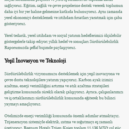
sağlıyoruz. Eğitim, sağlık ve çevre projelerine destek vererek toplumun
daha iyi bir yer haline gelmesine katkıda bulunuyoruz. Aynı zamanda
yerel ekonomiyi desteklemek ve istihdam fırsatları yaratmak için çaba
gösteriyoruz.
Yerel tedarik, yerel istihdam ve sosyal yatırım hedeflerimizi ölçülebilir
göstergelerle takip ediyor; yıllık hedef ve sonuçları Sürdürülebilirlik
Raporumuzda şeffaf biçimde paylaşıyoruz.
Yeşil İnovasyon ve Teknoloji
Sürdürülebilirlik vizyonumuzu desteklemek için yeşil inovasyona ve
çevre dostu teknolojilere yatırım yapıyoruz. Karbon ayak izimizi
azaltma, enerji verimliliğini artırma ve atık azaltma stratejileri
geliştirme konusunda sürekli olarak çalışıyoruz. Ayrıca, çalışanlarımızı
ve iş ortaklarımızı sürdürülebilirlik konusunda eğiterek bu bilinci
yaymayı amaçlıyoruz.
Otelimizde enerji verimliliği konusunda önemli adımlar atmaktayız.
Trijenerasyon sistemiyle elektrik, ısıtma ve soğutmayı eş zamanlı
üretiyoruz. Regnum Hotels Trijen-Kojen toplam 11,136 MWt ısıl güç