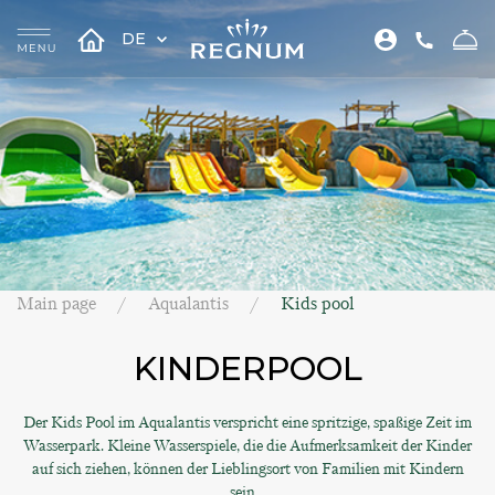
DE
Main page
Aqualantis
Kids pool
KINDERPOOL
Der Kids Pool im Aqualantis verspricht eine spritzige, spaßige Zeit im
Wasserpark. Kleine Wasserspiele, die die Aufmerksamkeit der Kinder
auf sich ziehen, können der Lieblingsort von Familien mit Kindern
sein...