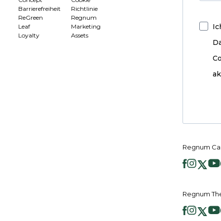
Barrierefreiheit
Richtlinie
ReGreen
Regnum
Ic
Leaf
Marketing
Loyalty
Assets
D
Co
ak
Regnum Car
Regnum The