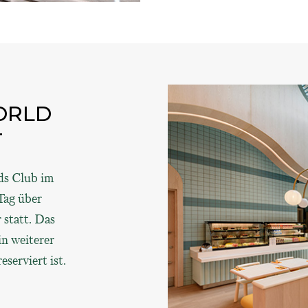
ORLD
T
ids Club im
Tag über
 statt. Das
n weiterer
serviert ist.