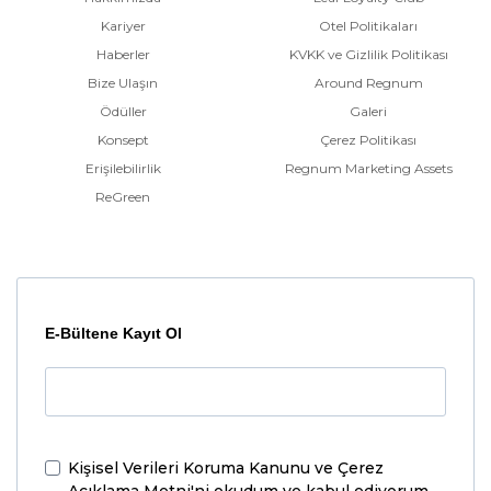
Kariyer
Otel Politikaları
Haberler
KVKK ve Gizlilik Politikası
Bize Ulaşın
Around Regnum
Ödüller
Galeri
Konsept
Çerez Politikası
Erişilebilirlik
Regnum Marketing Assets
ReGreen
E-Bültene Kayıt Ol
Kişisel Verileri Koruma Kanunu ve Çerez
Açıklama Metni'ni
okudum ve kabul ediyorum.