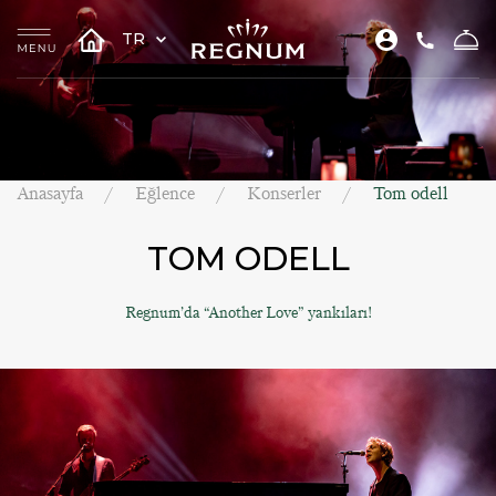
TR
Anasayfa
Eğlence
Konserler
Tom odell
TOM ODELL
Regnum’da “Another Love” yankıları!