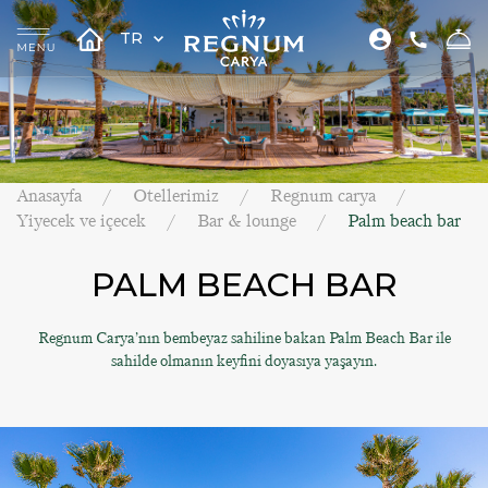
TR
Anasayfa
Otellerimiz
Regnum carya
Yiyecek ve içecek
Bar & lounge
Palm beach bar
PALM BEACH BAR
Regnum Carya’nın bembeyaz sahiline bakan Palm Beach Bar ile
sahilde olmanın keyfini doyasıya yaşayın.