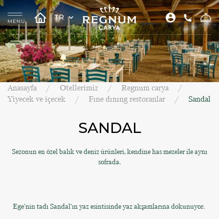
TR
Anasayfa
Otellerimiz
Regnum carya
Yiyecek ve içecek
Fıne dınıng restoranlar
Sandal
SANDAL
Sezonun en özel balık ve deniz ürünleri, kendine has mezeler ile aynı
sofrada.
Ege’nin tadı Sandal’ın yaz esintisinde yaz akşamlarına dokunuyor.