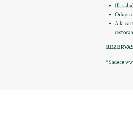
İlk saba
Odaya m
A la car
restoran
REZERVA
*Sadece www