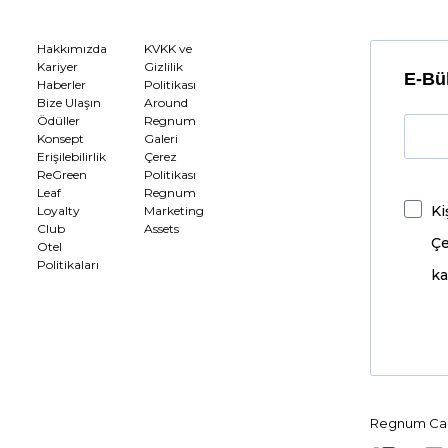
Hakkımızda
KVKK ve
Kariyer
Gizlilik
E-Bül
Haberler
Politikası
Bize Ulaşın
Around
Ödüller
Regnum
Konsept
Galeri
Erişilebilirlik
Çerez
ReGreen
Politikası
Leaf
Regnum
Ki
Loyalty
Marketing
Club
Assets
Çe
Otel
Politikaları
ka
Regnum Car