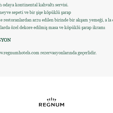
h odaya kontinental kahvaltı servisi.
eyve sepeti ve bir şişe köpüklü şarap
te restoranlardan arzu edilen birinde bir akşam yemeği, a la 
larda özel dekore edilmiş masa ve köpüklü şarap ikramı
SYON
.regnumhotels.com rezervasyonlarında geçerlidir.