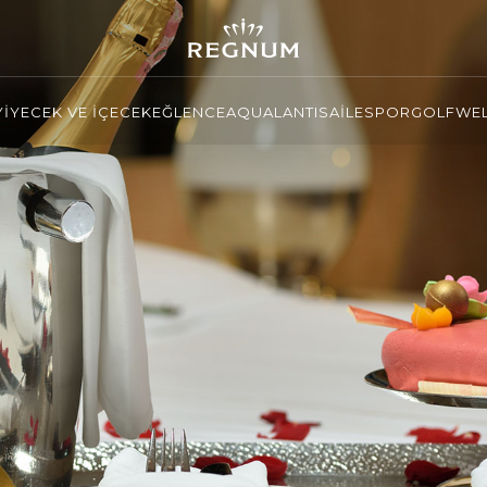
YİYECEK VE İÇECEK
EĞLENCE
AQUALANTIS
AİLE
SPOR
GOLF
WEL