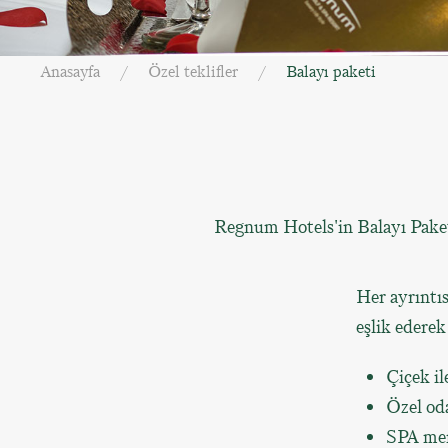
Anasayfa
Özel teklifler
Balayı paketi
Regnum Hotels'in Balayı Paketi
Her ayrıntı
eşlik ederek
Çiçek il
Özel od
SPA mer