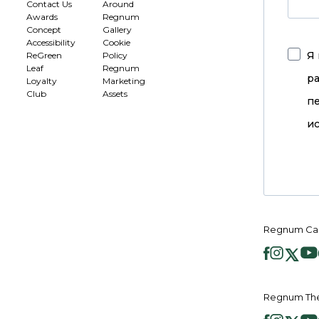
Contact Us
Around
Awards
Regnum
Concept
Gallery
Accessibility
Cookie
Я 
ReGreen
Policy
Leaf
Regnum
р
Loyalty
Marketing
Club
Assets
п
ис
Regnum Ca
Regnum Th