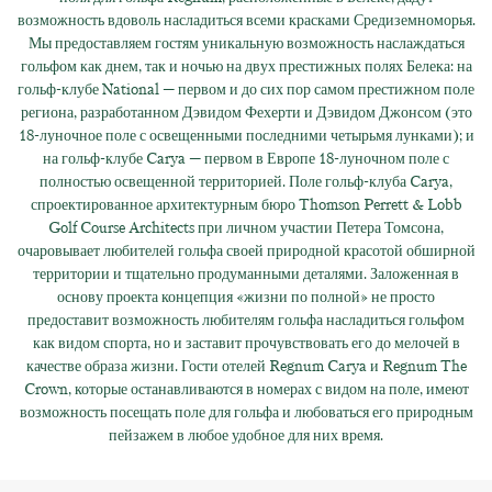
возможность вдоволь насладиться всеми красками Средиземноморья.
Мы предоставляем гостям уникальную возможность наслаждаться
гольфом как днем, так и ночью на двух престижных полях Белека: на
гольф-клубе National — первом и до сих пор самом престижном поле
региона, разработанном Дэвидом Фехерти и Дэвидом Джонсом (это
18-луночное поле с освещенными последними четырьмя лунками); и
на гольф-клубе Carya — первом в Европе 18-луночном поле с
полностью освещенной территорией. Поле гольф-клуба Carya,
спроектированное архитектурным бюро Thomson Perrett & Lobb
Golf Course Architects при личном участии Петера Томсона,
очаровывает любителей гольфа своей природной красотой обширной
территории и тщательно продуманными деталями. Заложенная в
основу проекта концепция «жизни по полной» не просто
предоставит возможность любителям гольфа насладиться гольфом
как видом спорта, но и заставит прочувствовать его до мелочей в
качестве образа жизни. Гости отелей Regnum Carya и Regnum The
Crown, которые останавливаются в номерах с видом на поле, имеют
возможность посещать поле для гольфа и любоваться его природным
пейзажем в любое удобное для них время.