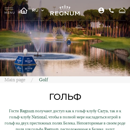
RU
Main page
Golf
ГОЛЬФ
Гости Regnum получают доступ как к гольф-клубу Carya, так и к
гольф-клубу National, чтобы в полной мере насладиться игрой в
гольф на двух престижных полях Белека. Неповторимые в своем роде
поля для гольфа Regnum, расположенные в Белеке, дадут