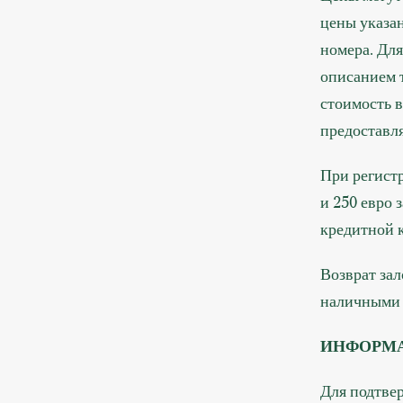
цены указан
номера. Дл
описанием т
стоимость 
предоставл
При регистр
и 250 евро 
кредитной 
Возврат зал
наличными 
ИНФОРМА
Для подтве