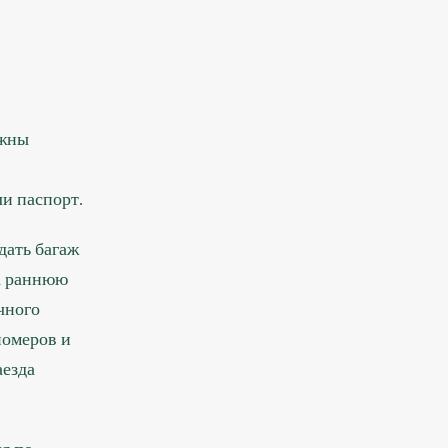
лжны
и паспорт.
дать багаж
За раннюю
чного
номеров и
аезда