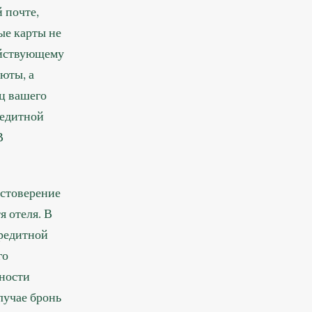
 почте,
ые карты не
ействующему
юты, а
ец вашего
редитной
В
остоверение
я отеля. В
редитной
го
пности
лучае бронь