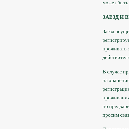
может быть
ЗАЕЗД И 
Заезд осуще
регистрируе
проживать 
действитель
В случае пр
на хранение
регистрацию
проживания
по предвари
просим связ