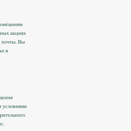
компаниям
мных акциях
 почты. Вы
ке в
ждения
и условиями
арительного
е,