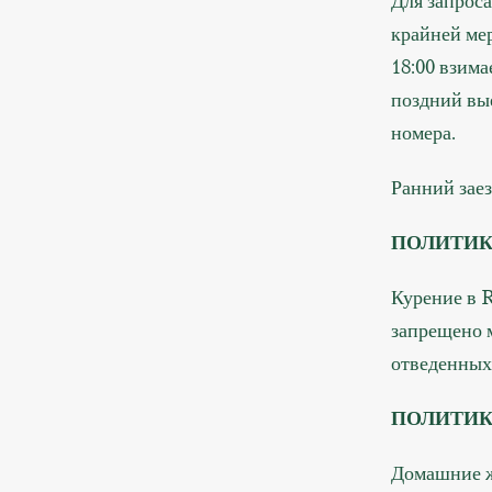
Для запроса
крайней мер
18:00 взима
поздний вые
номера.
Ранний заез
ПОЛИТИК
Курение в 
запрещено 
отведенных 
ПОЛИТИ
Домашние ж