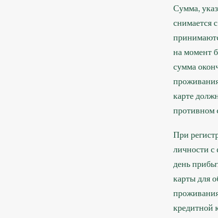
Сумма, ука
снимается 
принимаютс
на момент б
сумма оконч
проживания.
карте долж
противном с
При регистр
личности с 
день прибы
карты для о
проживания
кредитной 