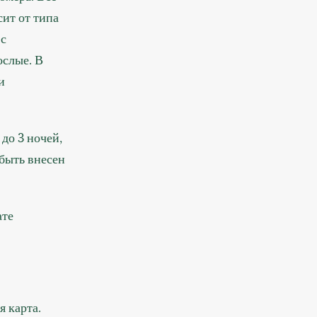
сит от типа
 с
ослые. В
и
до 3 ночей,
 быть внесен
ате
 карта.