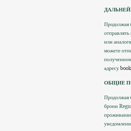
ДАЛЬНЕ
Продолжая 
отправлять
или аналог
можете отпи
полученном
адресу
book
ОБЩИЕ 
Продолжая б
брони Regn
проживания 
уведомлени