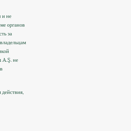
 и не
оме органов
ть за
 владельцам
икой
 A.Ş. не
 в
 действия,