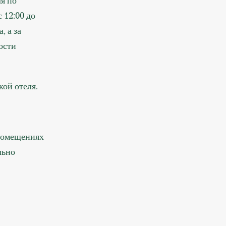
ля по
 12:00 до
, а за
ости
кой отеля.
 помещениях
льно