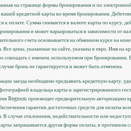
занная на странице формы бронирования и по электронной
с вашей кредитной карты во время бронирования. Дебетов
я к оплате. Сумма снимается в валюте карты по курсу, д
ронирования и может варьироваться в зависимости от вал
ательного счета основывается на обменном курсе на кон
 Все цены, указанные на сайте, указаны в евро. Имя на к
но совпадать с именем, используемом при бронировании. 
лучае бронь не гарантируется и может быть отменена.
ации заезда необходимо предъявить кредитную карту, уд
фотографией владельца карты и зарегистрированного гост
тия Regnum производит предварительную авторизацию к
беспечения гарантии достаточных средств для оплаты все
. В случае отклонения, недействительности или недосту
карты запрашивается другая форма оплаты, в противном с