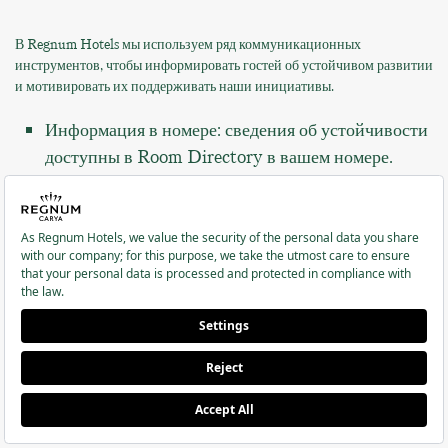
В Regnum Hotels мы используем ряд коммуникационных
инструментов, чтобы информировать гостей об устойчивом развитии
и мотивировать их поддерживать наши инициативы.
Информация в номере: сведения об устойчивости
доступны в Room Directory в вашем номере.
Мобильное приложение: важные объявления и
информация об устойчивости доступны в нашем
приложении.
Социальные сети и сайт: вы можете следить за
нашими инициативами через каналы и сайт, а
также ознакомиться с ежегодным Отчётом по
устойчивому развитию.
Таблички по биоразнообразию и QR-гид на