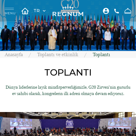
TR
Anasayfa
Toplantı ve etkinlik
Toplantı
TOPLANTI
Dünya liderlerine layık misafirperverliğimizle, G20 Zirvesi’nin gururlu
ev sahibi olarak, kongrelerin ilk adresi olmaya devam ediyoruz.