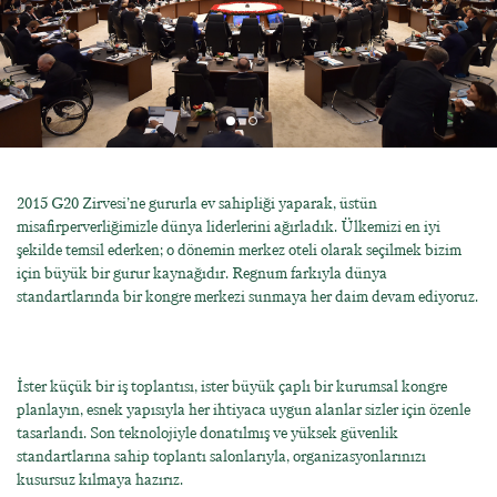
2015 G20 Zirvesi’ne gururla ev sahipliği yaparak, üstün
misafirperverliğimizle dünya liderlerini ağırladık. Ülkemizi en iyi
şekilde temsil ederken; o dönemin merkez oteli olarak seçilmek bizim
için büyük bir gurur kaynağıdır. Regnum farkıyla dünya
standartlarında bir kongre merkezi sunmaya her daim devam ediyoruz.
İster küçük bir iş toplantısı, ister büyük çaplı bir kurumsal kongre
planlayın, esnek yapısıyla her ihtiyaca uygun alanlar sizler için özenle
tasarlandı. Son teknolojiyle donatılmış ve yüksek güvenlik
standartlarına sahip toplantı salonlarıyla, organizasyonlarınızı
kusursuz kılmaya hazırız.