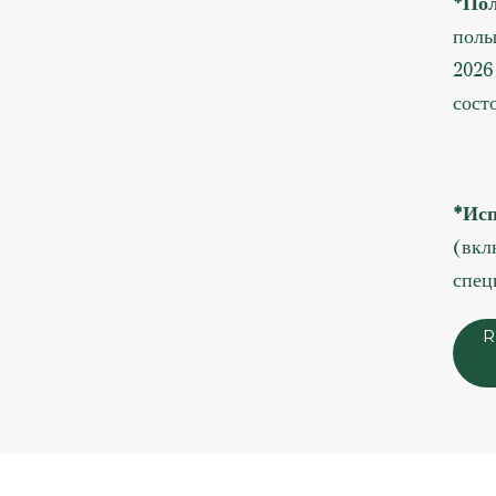
*Пол
полы
2026
сост
*Исп
(вкл
спец
R