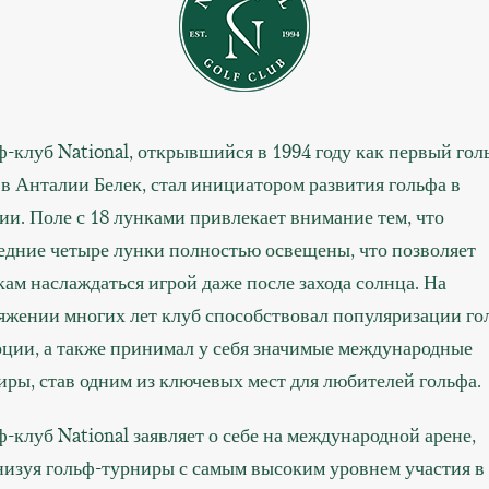
ф-клуб National, открывшийся в 1994 году как первый гол
 в Анталии Белек, стал инициатором развития гольфа в
ии. Поле с 18 лунками привлекает внимание тем, что
едние четыре лунки полностью освещены, что позволяет
кам наслаждаться игрой даже после захода солнца. На
яжении многих лет клуб способствовал популяризации го
рции, а также принимал у себя значимые международные
иры, став одним из ключевых мест для любителей гольфа.
ф-клуб National заявляет о себе на международной арене,
низуя гольф-турниры с самым высоким уровнем участия в