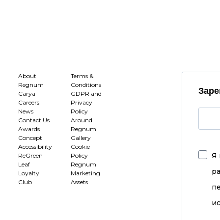
About
Terms &
Regnum
Conditions
Заре
Carya
GDPR and
Careers
Privacy
News
Policy
Contact Us
Around
Awards
Regnum
Concept
Gallery
Accessibility
Cookie
Я 
ReGreen
Policy
Leaf
Regnum
р
Loyalty
Marketing
Club
Assets
п
ис