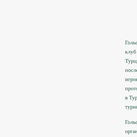
Голь
клуб
Турц
посл
игро
прот
в Ту
турн
Голь
орга