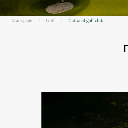
Main page
Golf
National golf club