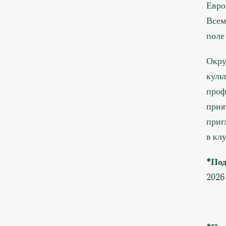
Евро
Всем
поле
Окру
куль
проф
прия
приг
в кл
*Под
2026 