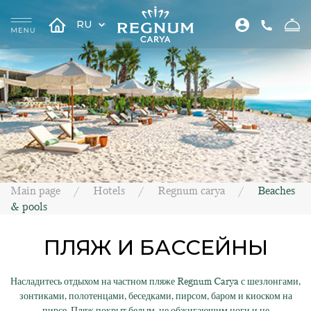
RU
Main page
Hotels
Regnum carya
Beaches
& pools
ПЛЯЖ И БАССЕЙНЫ
Насладитесь отдыхом на частном пляже Regnum Carya с шезлонгами,
зонтиками, полотенцами, беседками, пирсом, баром и киоском на
пирсе. Пляж покрыт белым, не обжигающим ноги и не