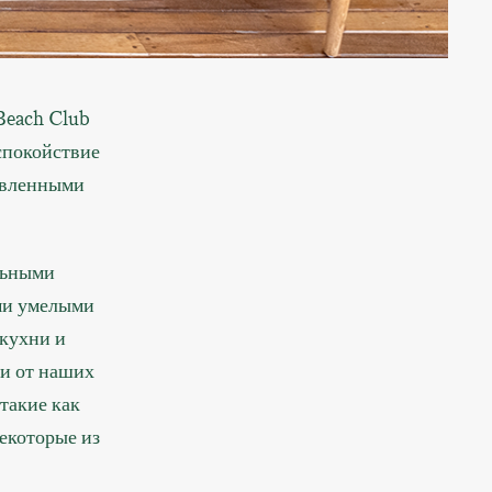
Beach Club
спокойствие
товленными
льными
ми умелыми
кухни и
ли от наших
такие как
екоторые из