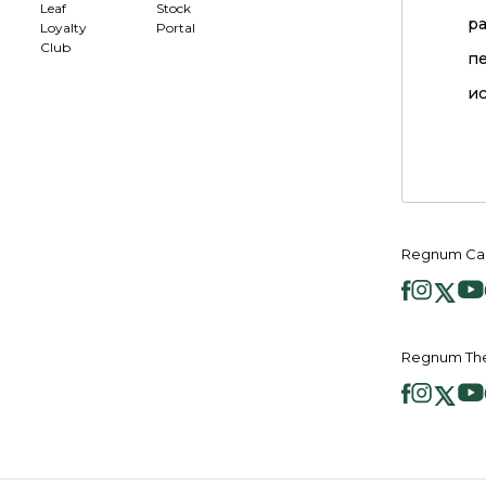
Leaf
Stock
р
Loyalty
Portal
Club
п
ис
Regnum Ca
Regnum Th