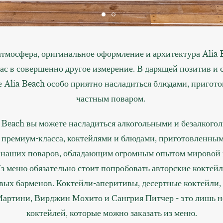
атмосфера, оригинальное оформление и архитектура Alia 
вас в совершенно другое измерение. В дарящей позитив и 
 Alia Beach особо приятно насладиться блюдами, приго
частным поваром.
a Beach вы можете насладиться алкогольными и безалкого
 премиум-класса, коктейлями и блюдами, приготовленны
 наших поваров, обладающим огромным опытом мировой 
з меню обязательно стоит попробовать авторские коктей
вых барменов. Коктейли-аперитивы, десертные коктейли, 
артини, Вирджин Мохито и Сангрия Питчер - это лишь н
коктейлей, которые можно заказать из меню.