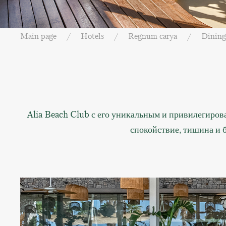
Main page
Hotels
Regnum carya
Dining
Alia Beach Club с его уникальным и привилегиров
спокойствие, тишина и 