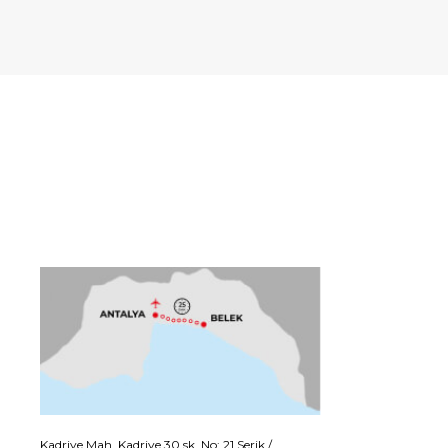
Kadriye Mah. Kadriye 30 sk. No: 21 Serik /