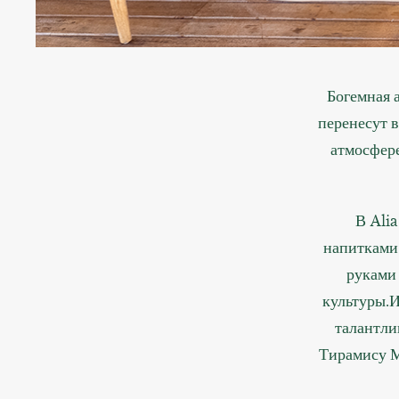
Богемная 
перенесут 
атмосфере
В Ali
напитками
руками
культуры.И
талантли
Тирамису М