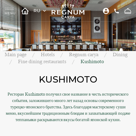
RU
Main page
Hotels
Regnum carya
Dining
Fine dining restaurants
Kushimoto
KUSHIMOTO
Ресторан Kushimoto получил свое название в честь исторического
события, заложившего много лет назад основы современного
турецко-японского братства. Здесь благодаря мастерскому суши
меню, вкуснейшим традиционным блюдам и захватывающей подаче
теппаньяки раскрываются вкусы богатой японской кухни.