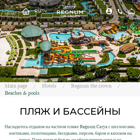
RU
Main page
Hotels
Regnum the crown
Beaches & pools
ПЛЯЖ И БАССЕЙНЫ
Насладитесь отдыхом на частном пляже Regnum Carya с шезлонгами,
зонтиками, полотенцами, беседками, пирсом, баром и киоском на
пирсе. Пляж покрыт белым, не обжигающим ноги и не