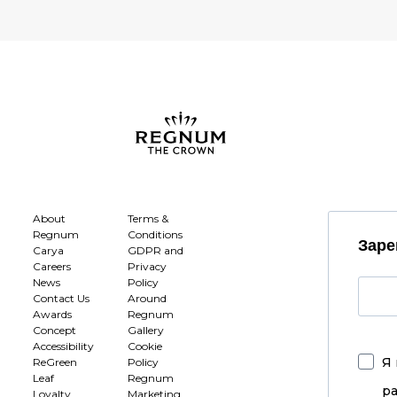
About
Terms &
Regnum
Conditions
Заре
Carya
GDPR and
Careers
Privacy
News
Policy
Contact Us
Around
Awards
Regnum
Concept
Gallery
Accessibility
Cookie
Я 
ReGreen
Policy
Leaf
Regnum
р
Loyalty
Marketing