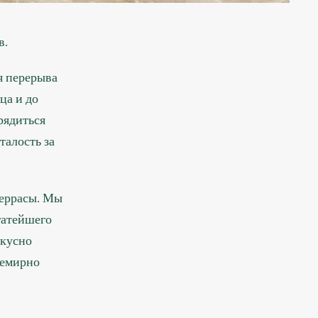
в.
я перерыва
ца и до
рядиться
талость за
террасы. Мы
гатейшего
скусно
семирно