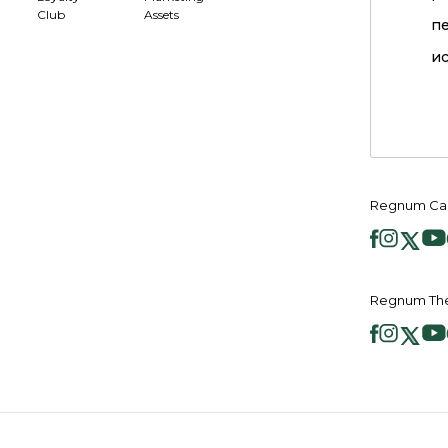
Club
Assets
п
ис
Regnum Ca
Regnum Th