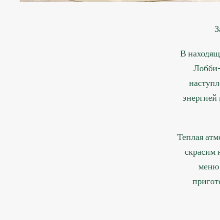
З
В находящ
Лобби-
наступл
энергией 
Теплая атм
скрасим 
меню 
пригот