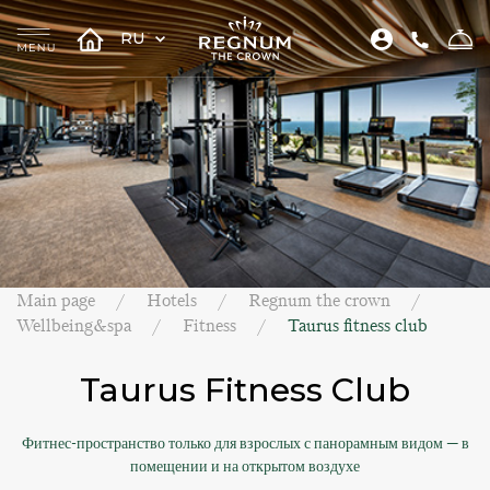
RU
Main page
Hotels
Regnum the crown
Wellbeing&spa
Fitness
Taurus fitness club
Taurus Fitness Club
Фитнес-пространство только для взрослых с панорамным видом — в
помещении и на открытом воздухе