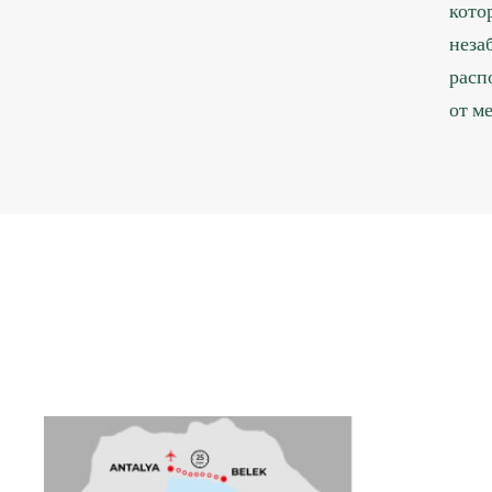
кото
неза
расп
от м