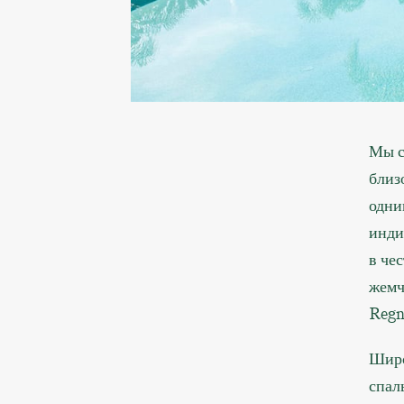
Мы с
близ
одни
инди
в че
жемч
Regn
Широ
спал