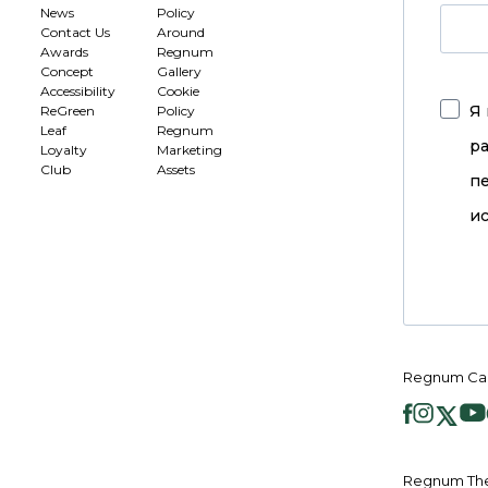
News
Policy
Contact Us
Around
Awards
Regnum
Concept
Gallery
Accessibility
Cookie
Я 
ReGreen
Policy
Leaf
Regnum
р
Loyalty
Marketing
Club
Assets
п
ис
Regnum Ca
Regnum Th