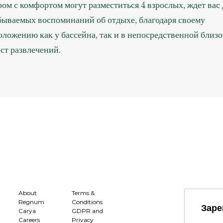
ром с комфортом могут разместиться 4 взрослых, ждет вас 
бываемых воспоминаний об отдыхе, благодаря своему
оложению как у бассейна, так и в непосредственной близо
ест развлечений.
About
Terms &
Regnum
Conditions
Заре
Carya
GDPR and
Careers
Privacy