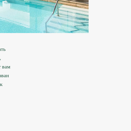
ать
,
 вам
зван
ак